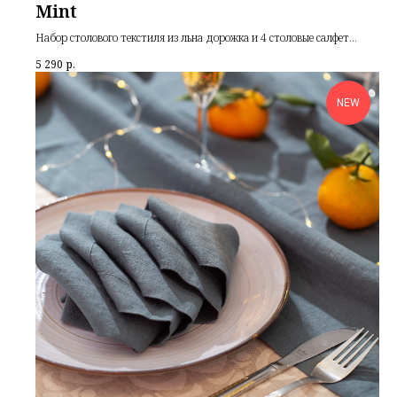
Mint
Набор столового текстиля из льна дорожка и 4 столовые салфетки
из 100% льна
5 290
р.
NEW