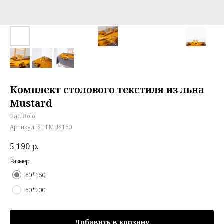
Комплект столового текстиля из льна
Mustard
Batuffolo
Артикул:
SETMUS150
5 190
р.
Размер
50*150
50*200
Добавить в корзину